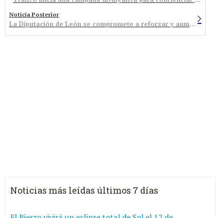
Noticia Posterior
La Diputación de León se compromete a reforzar y aumentar las Ayudas de Urgencia Social en el presupuesto para 2016
Noticias más leídas últimos 7 días
El Bierzo vivirá un eclipse total de Sol el 12 de