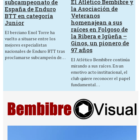
El Atlético Bembibre y
subcampeonato de
la Asociación de
España de Enduro
Veteranos
BTT en categoría
homenajean a sus
Junior
raíces en Folgoso de
El berciano Enol Torre ha
la Ribera e Igüeña –
vuelto a situarse entre los
Ginos, un pionero de
mejores especialistas
97 años
nacionales de Enduro BTT tras
proclamarse subcampeón de…
El Atlético Bembibre continúa
mirando a sus raíces. En un
emotivo acto institucional, el
club quiere reconocer el papel
fundamental…