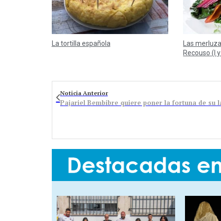
La tortilla española
Las merluza
Recouso (I y 
Noticia Anterior
Pajariel Bembibre quiere poner la fortuna de su 