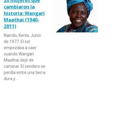
20 mujeres que
cambiaron la
historia: Wangari
Maathai (1940-
2011)
Nairobi, Kenia. Junio
de 1977. El sol
empezaba a caer
cuando Wangari
Maathai dejó de
caminar. El sendero se
perdía entre una tierra
dura y…