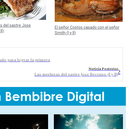
s del sastre Jose
El señor Costos casado con el señor
II)
Smith (I y II)
lado para lograr la primera
Noticia Posterior
Las merluzas del sastre Jose Recouso (I y II)