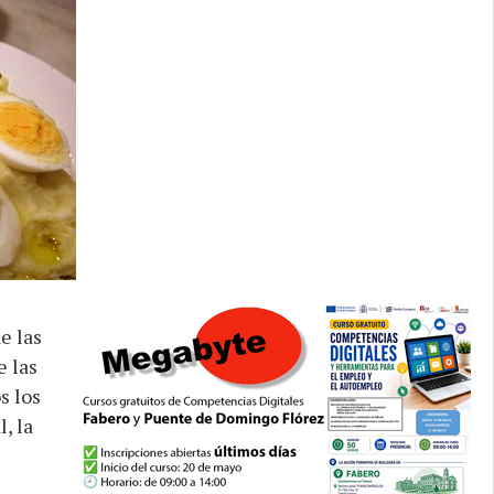
e las
e las
s los
, la