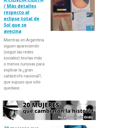
/ Más detalles
respecto al
eclipse total de
Sol que se
avecina
Mientras en Argentina
siguen apareciendo
(según las redes
sociales) teorías más
o menos curiosas para
explicar la ¿gran
catástrofe nacional?,
que supuso que sólo
quedase…