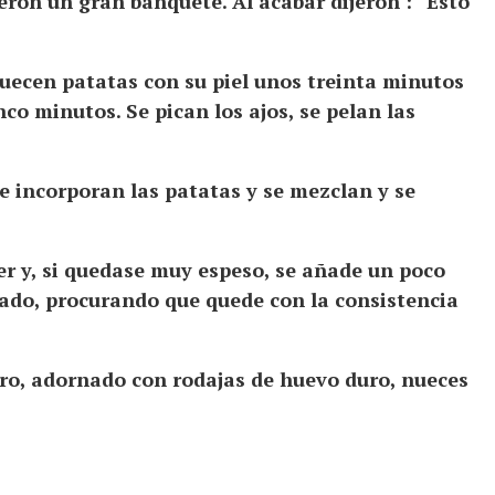
ron un gran banquete. Al acabar dijeron : “Esto
cuecen patatas con su piel unos treinta minutos
nco minutos. Se pican los ajos, se pelan las
e incorporan las patatas y se mezclan y se
er y, si quedase muy espeso, se añade un poco
ado, procurando que quede con la consistencia
rro, adornado con rodajas de huevo duro, nueces