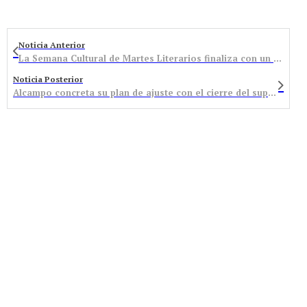
Noticia Anterior
La Semana Cultural de Martes Literarios finaliza con un Concierto de la orquesta Mezzoforte
Noticia Posterior
Alcampo concreta su plan de ajuste con el cierre del supermercado de Bembibre, el único de la provincia de León