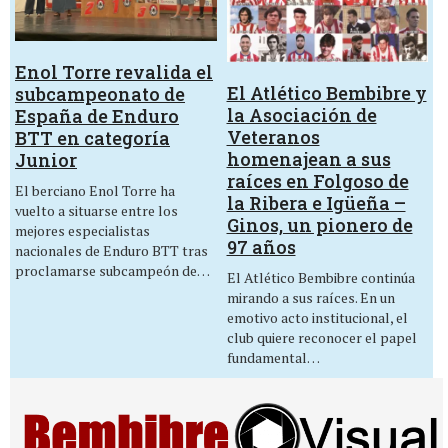
Enol Torre revalida el
El Atlético Bembibre y
subcampeonato de
la Asociación de
España de Enduro
Veteranos
BTT en categoría
homenajean a sus
Junior
raíces en Folgoso de
El berciano Enol Torre ha
la Ribera e Igüeña –
vuelto a situarse entre los
Ginos, un pionero de
mejores especialistas
97 años
nacionales de Enduro BTT tras
proclamarse subcampeón de…
El Atlético Bembibre continúa
mirando a sus raíces. En un
emotivo acto institucional, el
club quiere reconocer el papel
fundamental…