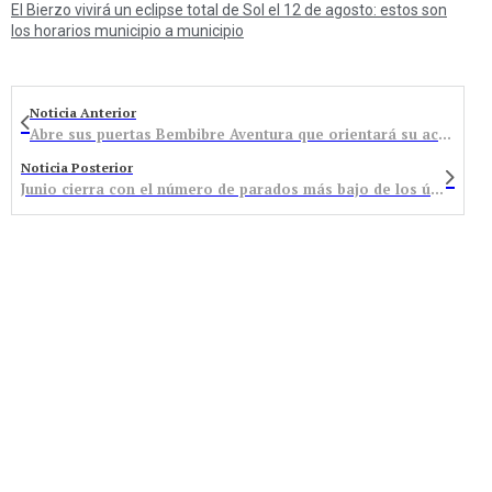
El Bierzo vivirá un eclipse total de Sol el 12 de agosto: estos son
los horarios municipio a municipio
Noticia Anterior
Abre sus puertas Bembibre Aventura que orientará su actividad tanto a turistas como a la población local
Noticia Posterior
Junio cierra con el número de parados más bajo de los últimos 30 meses