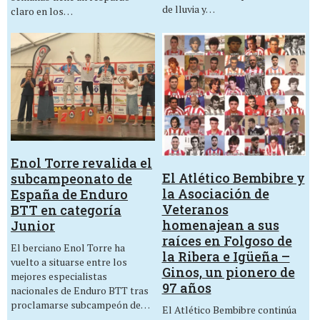
de lluvia y…
claro en los…
Enol Torre revalida el
El Atlético Bembibre y
subcampeonato de
la Asociación de
España de Enduro
Veteranos
BTT en categoría
homenajean a sus
Junior
raíces en Folgoso de
El berciano Enol Torre ha
la Ribera e Igüeña –
vuelto a situarse entre los
Ginos, un pionero de
mejores especialistas
97 años
nacionales de Enduro BTT tras
proclamarse subcampeón de…
El Atlético Bembibre continúa