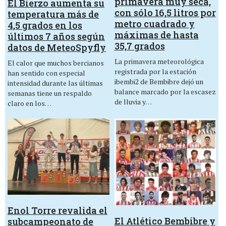
primavera muy seca,
El Bierzo aumenta su
con sólo 16,5 litros por
temperatura más de
metro cuadrado y
4,5 grados en los
máximas de hasta
últimos 7 años según
35,7 grados
datos de MeteoSpyfly
La primavera meteorológica
El calor que muchos bercianos
registrada por la estación
han sentido con especial
ibembi2 de Bembibre dejó un
intensidad durante las últimas
balance marcado por la escasez
semanas tiene un respaldo
de lluvia y…
claro en los…
Enol Torre revalida el
El Atlético Bembibre y
subcampeonato de