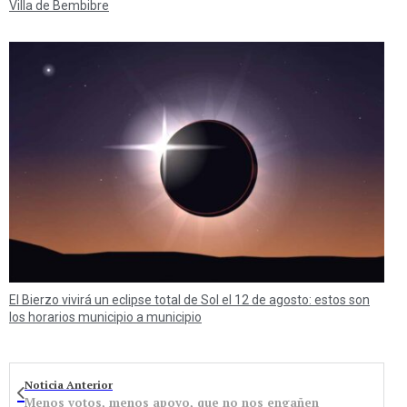
Villa de Bembibre
El Bierzo vivirá un eclipse total de Sol el 12 de agosto: estos son
los horarios municipio a municipio
Noticia Anterior
Menos votos, menos apoyo, que no nos engañen