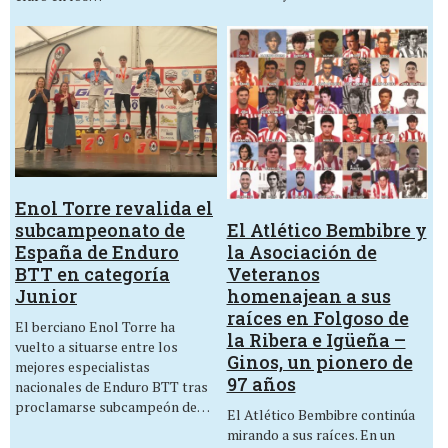
Enol Torre revalida el
El Atlético Bembibre y
subcampeonato de
la Asociación de
España de Enduro
Veteranos
BTT en categoría
homenajean a sus
Junior
raíces en Folgoso de
El berciano Enol Torre ha
la Ribera e Igüeña –
vuelto a situarse entre los
Ginos, un pionero de
mejores especialistas
97 años
nacionales de Enduro BTT tras
proclamarse subcampeón de…
El Atlético Bembibre continúa
mirando a sus raíces. En un