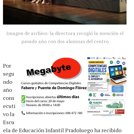
Imagen de archivo: la directora recogió la mención el
pasado año con dos alumnas del centro
Por
segu
ndo
año
cons
ecuti
vo la
Escu
ela de Educación Infantil Pradoluego ha recibido