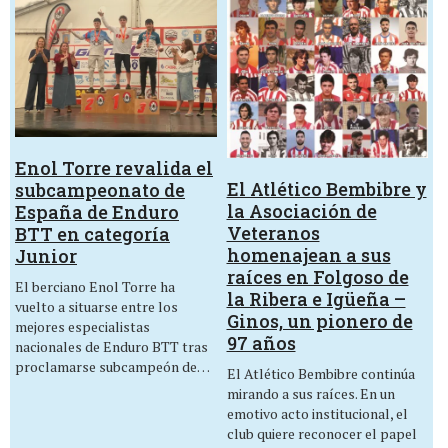
Enol Torre revalida el
El Atlético Bembibre y
subcampeonato de
la Asociación de
España de Enduro
Veteranos
BTT en categoría
homenajean a sus
Junior
raíces en Folgoso de
El berciano Enol Torre ha
la Ribera e Igüeña –
vuelto a situarse entre los
Ginos, un pionero de
mejores especialistas
97 años
nacionales de Enduro BTT tras
proclamarse subcampeón de…
El Atlético Bembibre continúa
mirando a sus raíces. En un
emotivo acto institucional, el
club quiere reconocer el papel