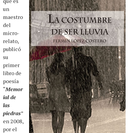
que es
un
maestro
del
micro-
relato,
publicó
su
primer
libro de
poesía
“
Memor
ial de
las
piedras
”
en 2008,
por el