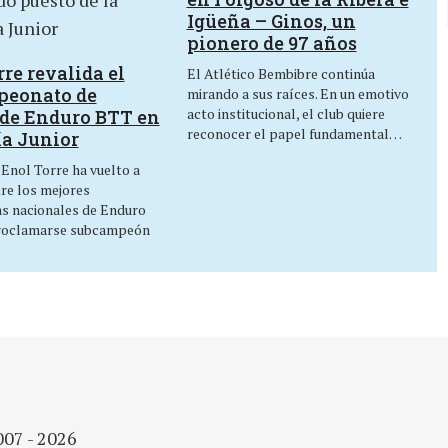
Igüeña – Ginos, un
pionero de 97 años
re revalida el
El Atlético Bembibre continúa
peonato de
mirando a sus raíces. En un emotivo
acto institucional, el club quiere
de Enduro BTT en
reconocer el papel fundamental…
ía Junior
 Enol Torre ha vuelto a
tre los mejores
as nacionales de Enduro
roclamarse subcampeón
007 - 2026