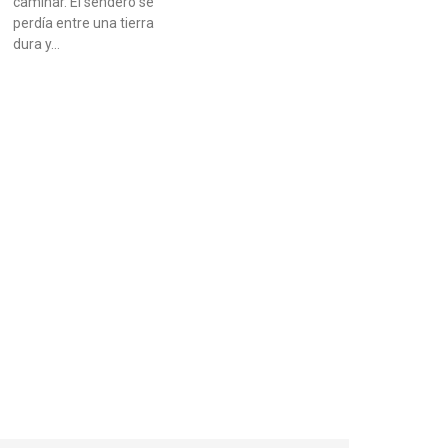
caminar. El sendero se
perdía entre una tierra
dura y…