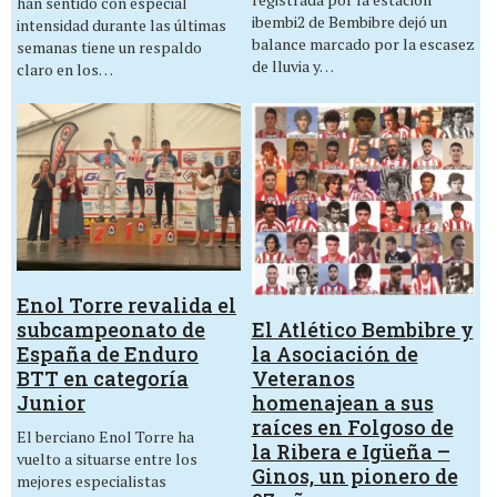
han sentido con especial
ibembi2 de Bembibre dejó un
intensidad durante las últimas
balance marcado por la escasez
semanas tiene un respaldo
de lluvia y…
claro en los…
Enol Torre revalida el
El Atlético Bembibre y
subcampeonato de
la Asociación de
España de Enduro
Veteranos
BTT en categoría
homenajean a sus
Junior
raíces en Folgoso de
El berciano Enol Torre ha
la Ribera e Igüeña –
vuelto a situarse entre los
Ginos, un pionero de
mejores especialistas