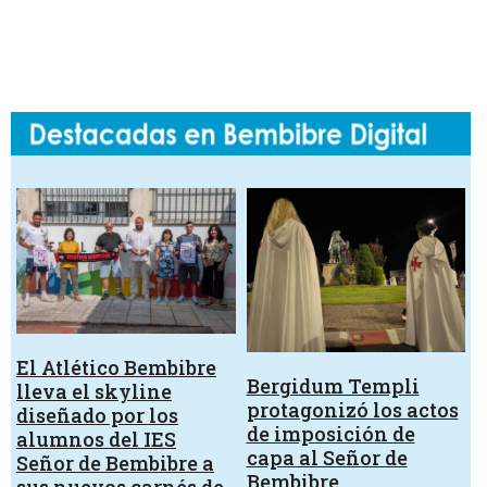
El Atlético Bembibre
Bergidum Templi
lleva el skyline
protagonizó los actos
diseñado por los
de imposición de
alumnos del IES
capa al Señor de
Señor de Bembibre a
Bembibre