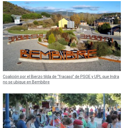
Coalición por el Bierzo tilda de “fracaso” de PSOE y UPL que Indra
no se ubique en Bembibre