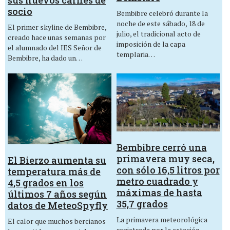
sus nuevos carnés de
socio
Bembibre celebró durante la
noche de este sábado, 18 de
El primer skyline de Bembibre,
julio, el tradicional acto de
creado hace unas semanas por
imposición de la capa
el alumnado del IES Señor de
templaria…
Bembibre, ha dado un…
Bembibre cerró una
primavera muy seca,
El Bierzo aumenta su
con sólo 16,5 litros por
temperatura más de
metro cuadrado y
4,5 grados en los
máximas de hasta
últimos 7 años según
35,7 grados
datos de MeteoSpyfly
La primavera meteorológica
El calor que muchos bercianos
registrada por la estación