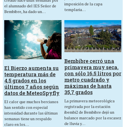
creado hace unas semanas por
imposición de la capa
el alumnado del IES Señor de
templaria…
Bembibre, ha dado un…
Bembibre cerró una
primavera muy seca,
El Bierzo aumenta su
con sólo 16,5 litros por
temperatura más de
metro cuadrado y
4,5 grados en los
máximas de hasta
últimos 7 años según
35,7 grados
datos de MeteoSpyfly
La primavera meteorológica
El calor que muchos bercianos
registrada por la estación
han sentido con especial
ibembi2 de Bembibre dejó un
intensidad durante las últimas
balance marcado por la escasez
semanas tiene un respaldo
de lluvia y…
claro en los…