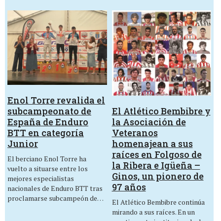
Enol Torre revalida el
El Atlético Bembibre y
subcampeonato de
la Asociación de
España de Enduro
Veteranos
BTT en categoría
homenajean a sus
Junior
raíces en Folgoso de
El berciano Enol Torre ha
la Ribera e Igüeña –
vuelto a situarse entre los
Ginos, un pionero de
mejores especialistas
97 años
nacionales de Enduro BTT tras
proclamarse subcampeón de…
El Atlético Bembibre continúa
mirando a sus raíces. En un