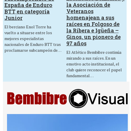
la Asociación de
España de Enduro
Veteranos
BTT en categoría
homenajean a sus
Junior
raíces en Folgoso de
El berciano Enol Torre ha
la Ribera e Igüeña –
vuelto a situarse entre los
Ginos, un pionero de
mejores especialistas
97 años
nacionales de Enduro BTT tras
proclamarse subcampeón de…
El Atlético Bembibre continúa
mirando a sus raíces. En un
emotivo acto institucional, el
club quiere reconocer el papel
fundamental…