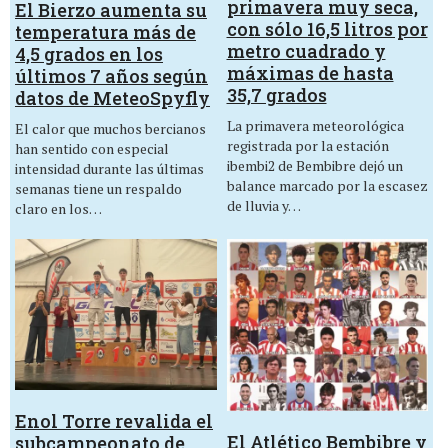
primavera muy seca,
El Bierzo aumenta su
con sólo 16,5 litros por
temperatura más de
metro cuadrado y
4,5 grados en los
máximas de hasta
últimos 7 años según
35,7 grados
datos de MeteoSpyfly
La primavera meteorológica
El calor que muchos bercianos
registrada por la estación
han sentido con especial
ibembi2 de Bembibre dejó un
intensidad durante las últimas
balance marcado por la escasez
semanas tiene un respaldo
de lluvia y…
claro en los…
Enol Torre revalida el
El Atlético Bembibre y
subcampeonato de