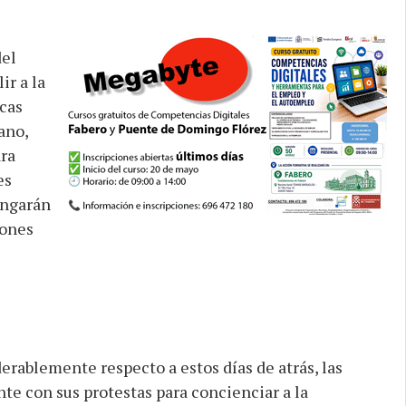
del
ir a la
ncas
ano,
ra
es
ongarán
iones
rablemente respecto a estos días de atrás, las
te con sus protestas para concienciar a la