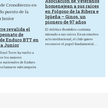
Asociación de Veteranos
homenajean a sus raíces
en Folgoso de la Ribera e
Igüeña – Ginos, un
pionero de 97 años
re revalida el
El Atlético Bembibre continúa
peonato de
mirando a sus raíces. En un emotivo
acto institucional, el club quiere
de Enduro BTT en
reconocer el papel fundamental…
ía Junior
 Enol Torre ha vuelto a
tre los mejores
as nacionales de Enduro
roclamarse subcampeón