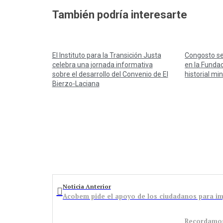
También podría interesarte
El Instituto para la Transición Justa
Congosto se
celebra una jornada informativa
en la Fundac
sobre el desarrollo del Convenio de El
historial mi
Bierzo-Laciana
Noticia Anterior
Acobem pide el apoyo de los ciudadanos para im
Recordamos 