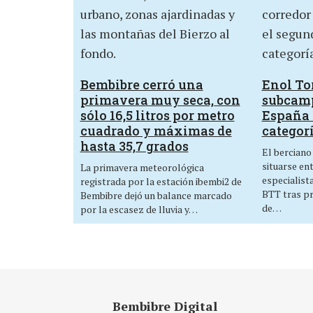
Bembibre cerró una
Enol Tor
primavera muy seca, con
subcam
sólo 16,5 litros por metro
España 
cuadrado y máximas de
categor
hasta 35,7 grados
El berciano
situarse en
La primavera meteorológica
especialist
registrada por la estación ibembi2 de
BTT tras p
Bembibre dejó un balance marcado
de…
por la escasez de lluvia y…
Bembibre Digital