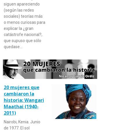
siguen apareciendo
(según las redes
sociales) teorías más
o menos curiosas para
explicar la ¿gran
catástrofe nacional?,
que supuso que sólo
quedase…
20 mujeres que
cambiaron la
historia: Wangari
Maathai (1940-
2011)
Nairobi, Kenia. Junio
de 1977. El sol