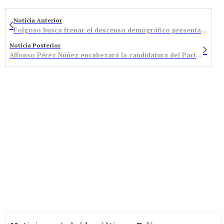
Noticia Anterior
Folgoso busca frenar el descenso demográfico presentando las ventajas de vivir en el municipio
Noticia Posterior
Alfonso Pérez Núñez encabezará la candidatura del Partido Popular en Castropodame