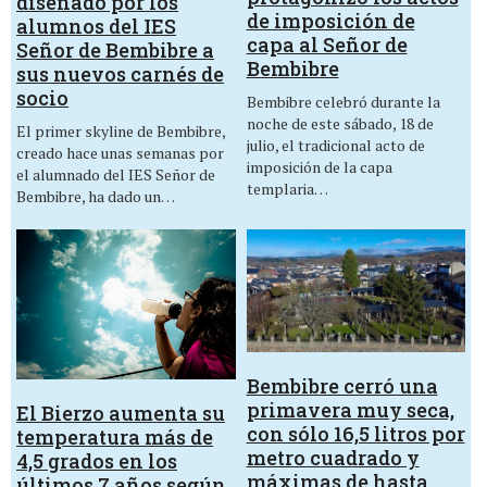
diseñado por los
de imposición de
alumnos del IES
capa al Señor de
Señor de Bembibre a
Bembibre
sus nuevos carnés de
socio
Bembibre celebró durante la
noche de este sábado, 18 de
El primer skyline de Bembibre,
julio, el tradicional acto de
creado hace unas semanas por
imposición de la capa
el alumnado del IES Señor de
templaria…
Bembibre, ha dado un…
Bembibre cerró una
primavera muy seca,
El Bierzo aumenta su
con sólo 16,5 litros por
temperatura más de
metro cuadrado y
4,5 grados en los
máximas de hasta
últimos 7 años según