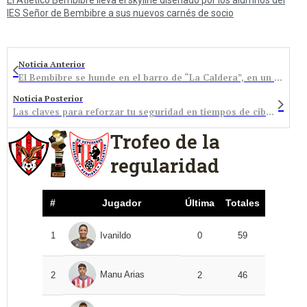
IES Señor de Bembibre a sus nuevos carnés de socio
Noticia Anterior
El Bembibre se hunde en el barro de “La Caldera”, en un partido que no debió disputarse
Noticia Posterior
Las claves para reforzar tu seguridad en tiempos de ciberdelitos
Trofeo de la
regularidad
#
Jugador
Última
Totales
1
Ivanildo
0
59
Manu Arias
2
2
46