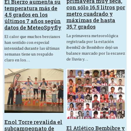
primavera muy seca,
El Bierzo aumenta su
con sólo 16,5 litros por
temperatura más de
metro cuadrado y
4,5 grados en los
máximas de hasta
últimos 7 años según
35,7 grados
datos de MeteoSpyfly
La primavera meteorológica
El calor que muchos bercianos
registrada por la estación
han sentido con especial
ibembi2 de Bembibre dejó un
intensidad durante las últimas
balance marcado por la escasez
semanas tiene un respaldo
de lluvia y…
claro en los…
Enol Torre revalida el
El Atlético Bembibre y
subcampeonato de