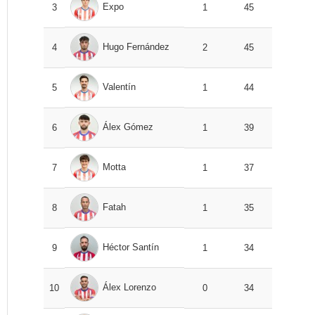
Expo
3
1
45
Hugo Fernández
4
2
45
Valentín
5
1
44
Álex Gómez
6
1
39
Motta
7
1
37
Fatah
8
1
35
Héctor Santín
9
1
34
Álex Lorenzo
10
0
34