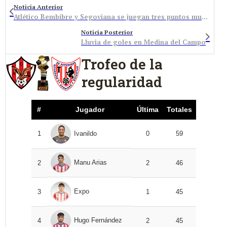
Noticia Anterior
Atlético Bembibre y Segoviana se juegan tres puntos muy importantes en La Devesa
Noticia Posterior
Lluvia de goles en Medina del Campo
Trofeo de la
regularidad
#
Jugador
Última
Totales
1
Ivanildo
0
59
Manu Arias
2
2
46
Expo
3
1
45
Hugo Fernández
4
2
45