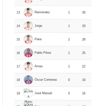
Reimóndez
13
1
30
Jorge
14
1
29
Peke
15
2
28
Pablo Pérez
16
1
25
Arnau
17
1
22
Óscar Contreras
18
0
19
José Manuel
19
0
16