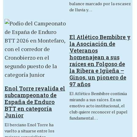
balance marcado por la escasez
de lluvia y…
El Atlético Bembibre y
la Asociación de
Veteranos
homenajean a sus
raíces en Folgoso de
la Ribera e Igüeña –
Ginos, un pionero de
97 años
Enol Torre revalida el
El Atlético Bembibre continúa
subcampeonato de
mirando a sus raíces. En un
España de Enduro
emotivo acto institucional, el
BTT en categoría
club quiere reconocer el papel
Junior
fundamental…
El berciano Enol Torre ha
vuelto a situarse entre los
mejores especialistas