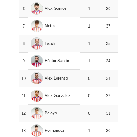
Álex Gómez
6
1
39
Motta
7
1
37
Fatah
8
1
35
Héctor Santín
9
1
34
Álex Lorenzo
10
0
34
Álex González
11
0
32
Pelayo
12
0
31
Reimóndez
13
1
30