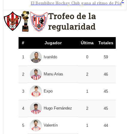
El Bembibre Hockey Club gana al ritmo de Pía
Trofeo de la
regularidad
#
Jugador
Última
Totales
1
Ivanildo
0
59
Manu Arias
2
2
46
Expo
3
1
45
Hugo Fernández
4
2
45
Valentín
5
1
44