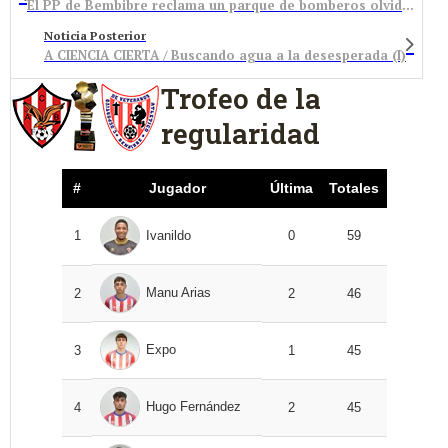
El PP de Bembibre reclama un parque de bomberos olvidado por la Diputación
Noticia Posterior
A CIENCIA CIERTA / Buscando agua a la desesperada (I)
Trofeo de la
regularidad
#
Jugador
Última
Totales
1
Ivanildo
0
59
Manu Arias
2
2
46
Expo
3
1
45
Hugo Fernández
4
2
45