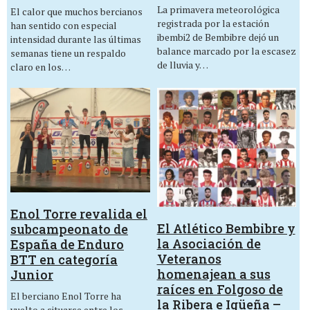
La primavera meteorológica
El calor que muchos bercianos
registrada por la estación
han sentido con especial
ibembi2 de Bembibre dejó un
intensidad durante las últimas
balance marcado por la escasez
semanas tiene un respaldo
de lluvia y…
claro en los…
Enol Torre revalida el
El Atlético Bembibre y
subcampeonato de
la Asociación de
España de Enduro
Veteranos
BTT en categoría
homenajean a sus
Junior
raíces en Folgoso de
El berciano Enol Torre ha
la Ribera e Igüeña –
vuelto a situarse entre los