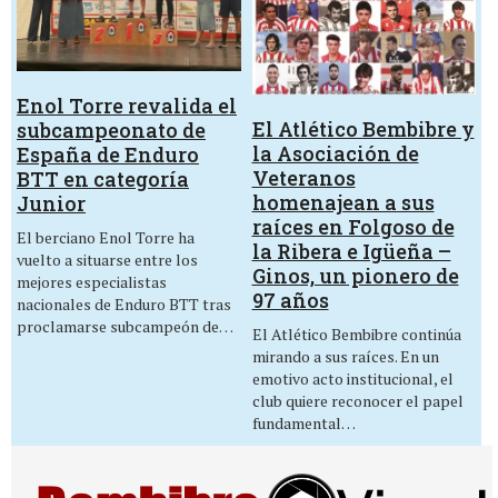
Enol Torre revalida el
El Atlético Bembibre y
subcampeonato de
la Asociación de
España de Enduro
Veteranos
BTT en categoría
homenajean a sus
Junior
raíces en Folgoso de
El berciano Enol Torre ha
la Ribera e Igüeña –
vuelto a situarse entre los
Ginos, un pionero de
mejores especialistas
97 años
nacionales de Enduro BTT tras
proclamarse subcampeón de…
El Atlético Bembibre continúa
mirando a sus raíces. En un
emotivo acto institucional, el
club quiere reconocer el papel
fundamental…