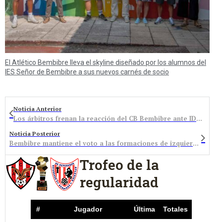
El Atlético Bembibre lleva el skyline diseñado por los alumnos del
IES Señor de Bembibre a sus nuevos carnés de socio
Noticia Anterior
Los árbitros frenan la reacción del CB Bembibre ante IDK Gipuzkoa
Noticia Posterior
Bembibre mantiene el voto a las formaciones de izquierda / El PSOE gana en todas las mesas, suben Vox y el PP y Ciudadanos se descalabra
Trofeo de la
regularidad
#
Jugador
Última
Totales