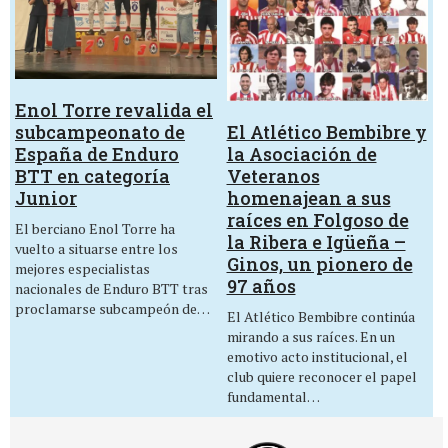
Enol Torre revalida el
El Atlético Bembibre y
subcampeonato de
la Asociación de
España de Enduro
Veteranos
BTT en categoría
homenajean a sus
Junior
raíces en Folgoso de
El berciano Enol Torre ha
la Ribera e Igüeña –
vuelto a situarse entre los
Ginos, un pionero de
mejores especialistas
97 años
nacionales de Enduro BTT tras
proclamarse subcampeón de…
El Atlético Bembibre continúa
mirando a sus raíces. En un
emotivo acto institucional, el
club quiere reconocer el papel
fundamental…