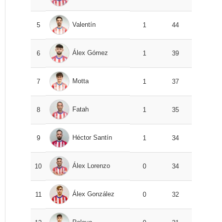
Valentín
5
1
44
Álex Gómez
6
1
39
Motta
7
1
37
Fatah
8
1
35
Héctor Santín
9
1
34
Álex Lorenzo
10
0
34
Álex González
11
0
32