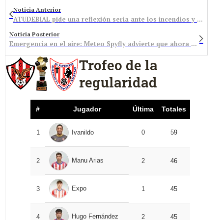
Noticia Anterior
ATUDEBIAL pide una reflexión seria ante los incendios y un compromiso urgente de todas las administraciones para invertir en prevención y en medios de extinción
Noticia Posterior
Emergencia en el aire: Meteo Spyfly advierte que ahora mismo el Bierzo es la zona más contaminada del planeta
Trofeo de la
regularidad
#
Jugador
Última
Totales
1
Ivanildo
0
59
Manu Arias
2
2
46
Expo
3
1
45
Hugo Fernández
4
2
45