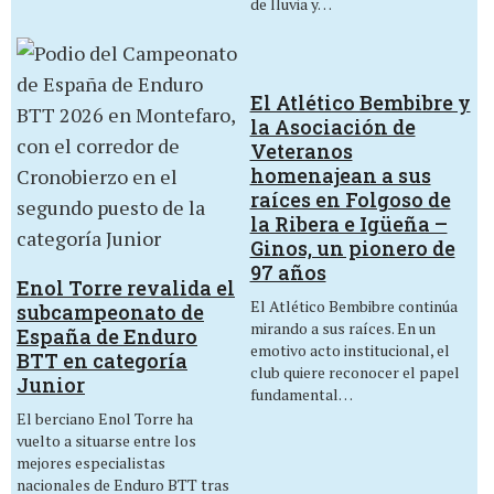
de lluvia y…
El Atlético Bembibre y
la Asociación de
Veteranos
homenajean a sus
raíces en Folgoso de
la Ribera e Igüeña –
Ginos, un pionero de
97 años
Enol Torre revalida el
El Atlético Bembibre continúa
subcampeonato de
mirando a sus raíces. En un
España de Enduro
emotivo acto institucional, el
BTT en categoría
club quiere reconocer el papel
Junior
fundamental…
El berciano Enol Torre ha
vuelto a situarse entre los
mejores especialistas
nacionales de Enduro BTT tras