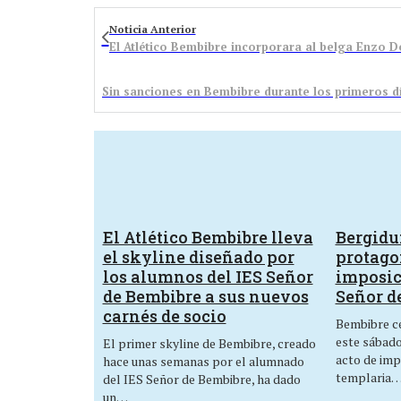
Noticia Anterior
El Atlético Bembibre incorporara al belga Enzo 
El Atlético Bembibre lleva
Bergid
el skyline diseñado por
protagon
los alumnos del IES Señor
imposic
de Bembibre a sus nuevos
Señor d
carnés de socio
Bembibre ce
este sábado,
El primer skyline de Bembibre, creado
acto de imp
hace unas semanas por el alumnado
templaria
del IES Señor de Bembibre, ha dado
un…