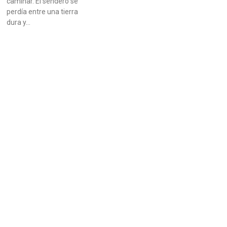
caminar. El sendero se
perdía entre una tierra
dura y…