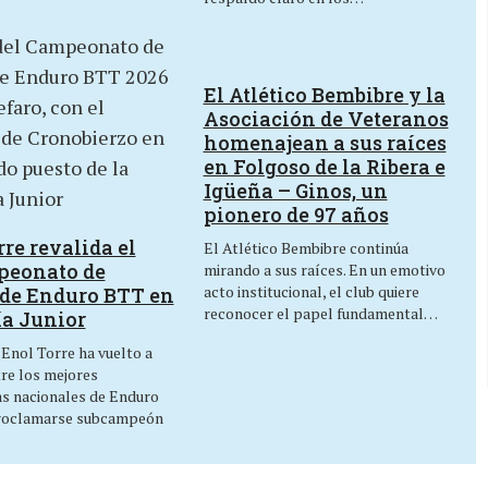
El Atlético Bembibre y la
Asociación de Veteranos
homenajean a sus raíces
en Folgoso de la Ribera e
Igüeña – Ginos, un
pionero de 97 años
re revalida el
El Atlético Bembibre continúa
peonato de
mirando a sus raíces. En un emotivo
acto institucional, el club quiere
de Enduro BTT en
reconocer el papel fundamental…
ía Junior
 Enol Torre ha vuelto a
tre los mejores
as nacionales de Enduro
roclamarse subcampeón