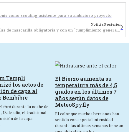
Donis como scouting asistente para su ambicioso proyecto
Noticia Posterior
Sin sanciones en Bembibre durante los primeros días de mascarilla obligatoria y con un “cumplimiento general” de la norma
um Templi
El Bierzo aumenta su
izó los actos de
temperatura más de 4,5
ión de capa al
grados en los últimos 7
e Bembibre
años según datos de
MeteoSpyfly
lebró durante la noche de
 18 de julio, el tradicional
El calor que muchos bercianos han
osición de la capa
sentido con especial intensidad
…
durante las últimas semanas tiene un
respaldo claro en los…