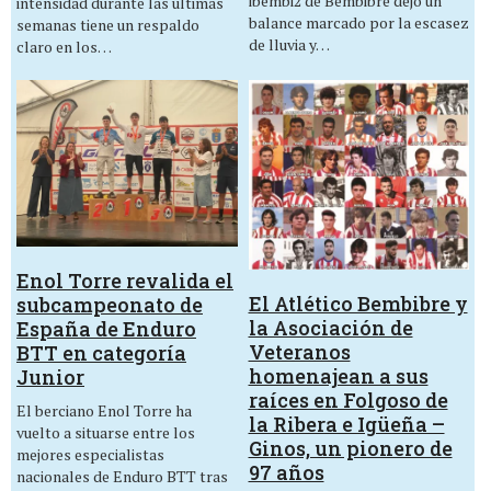
ibembi2 de Bembibre dejó un
intensidad durante las últimas
balance marcado por la escasez
semanas tiene un respaldo
de lluvia y…
claro en los…
Enol Torre revalida el
El Atlético Bembibre y
subcampeonato de
la Asociación de
España de Enduro
Veteranos
BTT en categoría
homenajean a sus
Junior
raíces en Folgoso de
El berciano Enol Torre ha
la Ribera e Igüeña –
vuelto a situarse entre los
Ginos, un pionero de
mejores especialistas
97 años
nacionales de Enduro BTT tras