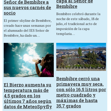
capa al Señor de
Señor de Bembibre a
Bembibre
sus nuevos carnés de
socio
Bembibre celebró durante la
noche de este sábado, 18 de
El primer skyline de Bembibre,
julio, el tradicional acto de
creado hace unas semanas por
imposición de la capa
el alumnado del IES Señor de
templaria…
Bembibre, ha dado un…
Bembibre cerró una
primavera muy seca,
El Bierzo aumenta su
con sólo 16,5 litros por
temperatura más de
metro cuadrado y
4,5 grados en los
máximas de hasta
últimos 7 años según
35,7 grados
datos de MeteoSpyfly