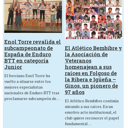
Enol Torre revalida el
El Atlético Bembibre y
subcampeonato de
la Asociación de
España de Enduro
Veteranos
BTT en categoría
homenajean a sus
Junior
raíces en Folgoso de
El berciano Enol Torre ha
la Ribera e Igüeña –
vuelto a situarse entre los
Ginos, un pionero de
mejores especialistas
97 años
nacionales de Enduro BTT tras
proclamarse subcampeón de…
El Atlético Bembibre continúa
mirando a sus raíces. En un
emotivo acto institucional, el
club quiere reconocer el papel
fundamental…