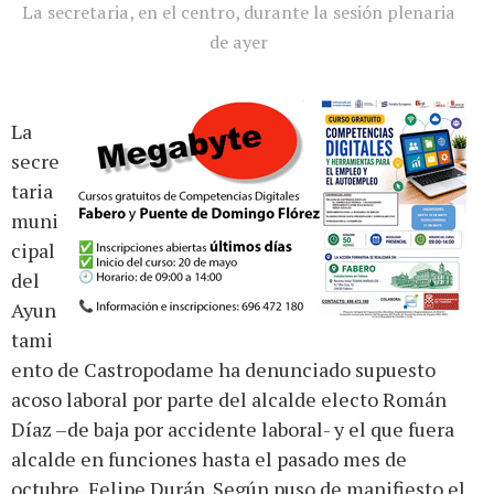
La secretaria, en el centro, durante la sesión plenaria
de ayer
La
secre
taria
muni
cipal
del
Ayun
tami
ento de Castropodame ha denunciado supuesto
acoso laboral por parte del alcalde electo Román
Díaz –de baja por accidente laboral- y el que fuera
alcalde en funciones hasta el pasado mes de
octubre, Felipe Durán. Según puso de manifiesto el