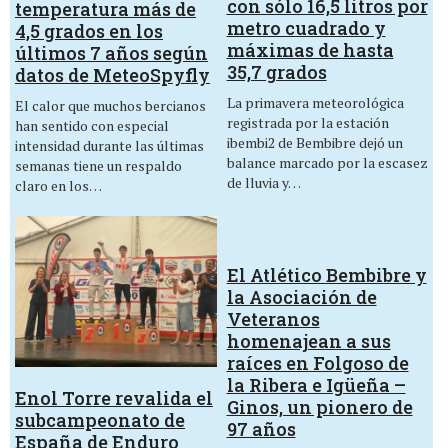
con sólo 16,5 litros por
temperatura más de
metro cuadrado y
4,5 grados en los
máximas de hasta
últimos 7 años según
35,7 grados
datos de MeteoSpyfly
La primavera meteorológica
El calor que muchos bercianos
registrada por la estación
han sentido con especial
ibembi2 de Bembibre dejó un
intensidad durante las últimas
balance marcado por la escasez
semanas tiene un respaldo
de lluvia y…
claro en los…
El Atlético Bembibre y
la Asociación de
Veteranos
homenajean a sus
raíces en Folgoso de
la Ribera e Igüeña –
Enol Torre revalida el
Ginos, un pionero de
subcampeonato de
97 años
España de Enduro