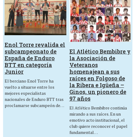
Enol Torre revalida el
El Atlético Bembibre y
subcampeonato de
la Asociación de
España de Enduro
Veteranos
BTT en categoría
homenajean a sus
Junior
raíces en Folgoso de
El berciano Enol Torre ha
la Ribera e Igüeña –
vuelto a situarse entre los
Ginos, un pionero de
mejores especialistas
97 años
nacionales de Enduro BTT tras
proclamarse subcampeón de…
El Atlético Bembibre continúa
mirando a sus raíces. En un
emotivo acto institucional, el
club quiere reconocer el papel
fundamental…