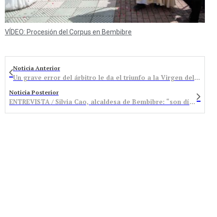
VÍDEO: Procesión del Corpus en Bembibre
Noticia Anterior
Un grave error del árbitro le da el triunfo a la Virgen del Camino en el minuto 90
Noticia Posterior
ENTREVISTA / Silvia Cao, alcaldesa de Bembibre: “son días para celebrar, para olvidar los agobios del día a día y los malos momentos que hemos pasado a lo largo del año”