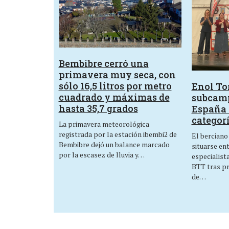
Bembibre cerró una
primavera muy seca, con
sólo 16,5 litros por metro
Enol Tor
cuadrado y máximas de
subcam
hasta 35,7 grados
España 
categor
La primavera meteorológica
registrada por la estación ibembi2 de
El berciano
Bembibre dejó un balance marcado
situarse en
por la escasez de lluvia y…
especialist
BTT tras p
de…