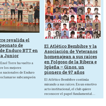
re revalida el
peonato de
El Atlético Bembibre y la
de Enduro BTT en
Asociación de Veteranos
ía Junior
homenajean a sus raíces
en Folgoso de la Ribera e
 Enol Torre ha vuelto a
Igüeña – Ginos, un
tre los mejores
pionero de 97 años
as nacionales de Enduro
roclamarse subcampeón
El Atlético Bembibre continúa
mirando a sus raíces. En un emotivo
acto institucional, el club quiere
reconocer el papel fundamental…