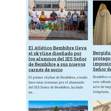
El Atlético Bembibre lleva
Bergid
el skyline diseñado por
protagon
los alumnos del IES Señor
imposic
de Bembibre a sus nuevos
Señor d
carnés de socio
Bembibre ce
El primer skyline de Bembibre, creado
este sábado,
hace unas semanas por el alumnado
acto de imp
del IES Señor de Bembibre, ha dado
templaria
un…