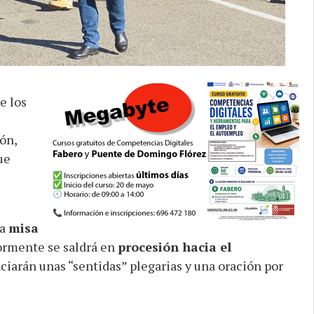
e los
ón,
ue
na
misa
iormente se saldrá en
procesión hacia el
ciarán unas “sentidas” plegarias y una oración por