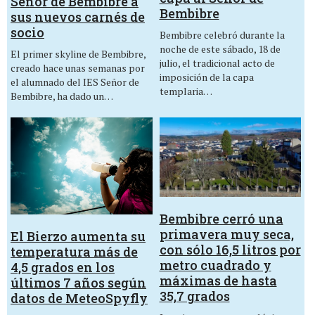
Señor de Bembibre a
Bembibre
sus nuevos carnés de
socio
Bembibre celebró durante la
noche de este sábado, 18 de
El primer skyline de Bembibre,
julio, el tradicional acto de
creado hace unas semanas por
imposición de la capa
el alumnado del IES Señor de
templaria…
Bembibre, ha dado un…
Bembibre cerró una
primavera muy seca,
El Bierzo aumenta su
con sólo 16,5 litros por
temperatura más de
metro cuadrado y
4,5 grados en los
máximas de hasta
últimos 7 años según
35,7 grados
datos de MeteoSpyfly