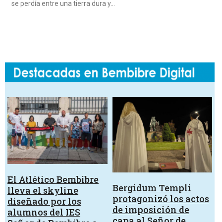
se perdía entre una tierra dura y…
El Atlético Bembibre
Bergidum Templi
lleva el skyline
protagonizó los actos
diseñado por los
de imposición de
alumnos del IES
capa al Señor de