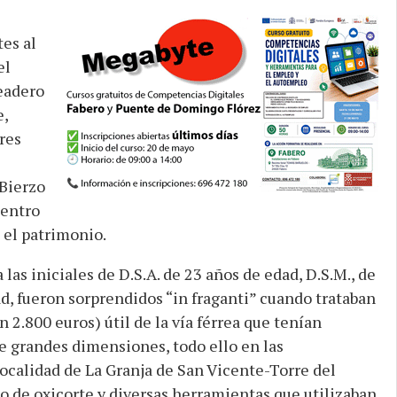
es al
el
eadero
e,
res
 Bierzo
dentro
 el patrimonio.
as iniciales de D.S.A. de 23 años de edad, D.S.M., de
ad, fueron sorprendidos “in fraganti” cuando trataban
n 2.800 euros) útil de la vía férrea que tenían
de grandes dimensiones, todo ello en las
ocalidad de La Granja de San Vicente-Torre del
o de oxicorte y diversas herramientas que utilizaban