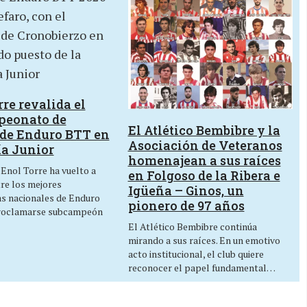
re revalida el
peonato de
El Atlético Bembibre y la
de Enduro BTT en
Asociación de Veteranos
ía Junior
homenajean a sus raíces
 Enol Torre ha vuelto a
en Folgoso de la Ribera e
tre los mejores
Igüeña – Ginos, un
as nacionales de Enduro
pionero de 97 años
roclamarse subcampeón
El Atlético Bembibre continúa
mirando a sus raíces. En un emotivo
acto institucional, el club quiere
reconocer el papel fundamental…