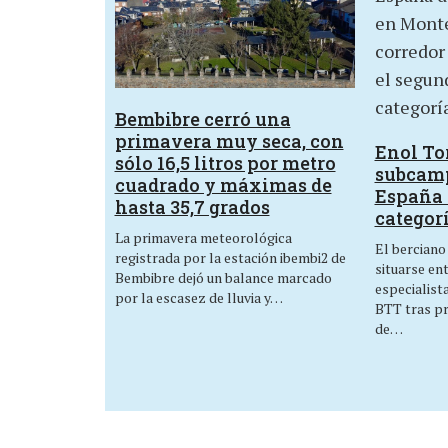
Bembibre cerró una
primavera muy seca, con
Enol Tor
sólo 16,5 litros por metro
subcam
cuadrado y máximas de
España 
hasta 35,7 grados
categor
La primavera meteorológica
El berciano
registrada por la estación ibembi2 de
situarse en
Bembibre dejó un balance marcado
especialist
por la escasez de lluvia y…
BTT tras p
de…