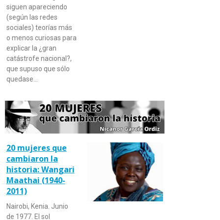
siguen apareciendo
(según las redes
sociales) teorías más
o menos curiosas para
explicar la ¿gran
catástrofe nacional?,
que supuso que sólo
quedase…
20 mujeres que
cambiaron la
historia: Wangari
Maathai (1940-
2011)
Nairobi, Kenia. Junio
de 1977. El sol