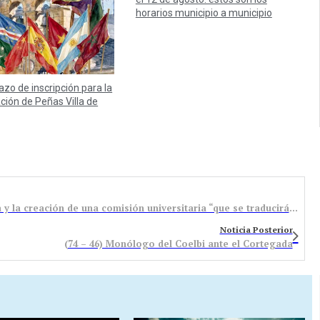
horarios municipio a municipio
lazo de inscripción para la
ación de Peñas Villa de
UPyD critica los recortes en educación de la Junta y la creación de una comisión universitaria “que se traducirá en más ingresos para los políticos”
Noticia Posterior
(74 – 46) Monólogo del Coelbi ante el Cortegada