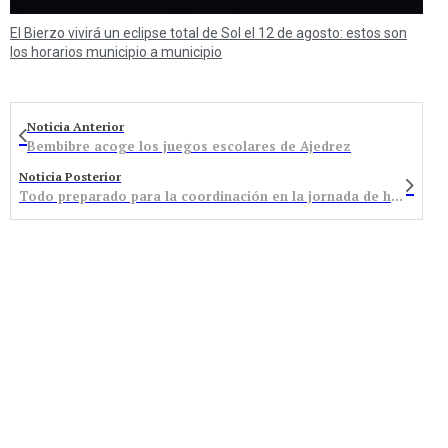
El Bierzo vivirá un eclipse total de Sol el 12 de agosto: estos son
los horarios municipio a municipio
Noticia Anterior
Bembibre acoge los juegos escolares de Ajedrez
Noticia Posterior
Todo preparado para la coordinación en la jornada de huelga general a menos de 48 horas del 29-M