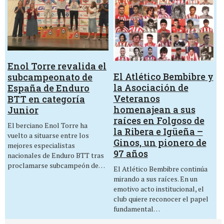
Enol Torre revalida el
El Atlético Bembibre y
subcampeonato de
la Asociación de
España de Enduro
Veteranos
BTT en categoría
homenajean a sus
Junior
raíces en Folgoso de
El berciano Enol Torre ha
la Ribera e Igüeña –
vuelto a situarse entre los
Ginos, un pionero de
mejores especialistas
97 años
nacionales de Enduro BTT tras
proclamarse subcampeón de…
El Atlético Bembibre continúa
mirando a sus raíces. En un
emotivo acto institucional, el
club quiere reconocer el papel
fundamental…