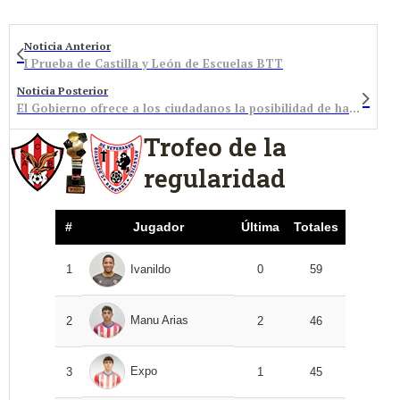
Noticia Anterior
I Prueba de Castilla y León de Escuelas BTT
Noticia Posterior
El Gobierno ofrece a los ciudadanos la posibilidad de hacer alegaciones al Anteproyecto de Ley de Transparencia
Trofeo de la
regularidad
#
Jugador
Última
Totales
1
Ivanildo
0
59
Manu Arias
2
2
46
Expo
3
1
45