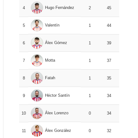
Hugo Fernández
4
2
45
Valentín
5
1
44
Álex Gómez
6
1
39
Motta
7
1
37
Fatah
8
1
35
Héctor Santín
9
1
34
Álex Lorenzo
10
0
34
Álex González
11
0
32