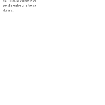
caminar. El sendero se
perdía entre una tierra
dura y…