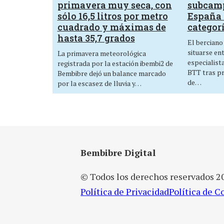
primavera muy seca, con
subcam
sólo 16,5 litros por metro
España 
cuadrado y máximas de
categor
hasta 35,7 grados
El berciano
situarse en
La primavera meteorológica
especialist
registrada por la estación ibembi2 de
BTT tras p
Bembibre dejó un balance marcado
de…
por la escasez de lluvia y…
Bembibre Digital
© Todos los derechos reservados 2
Política de Privacidad
Política de C