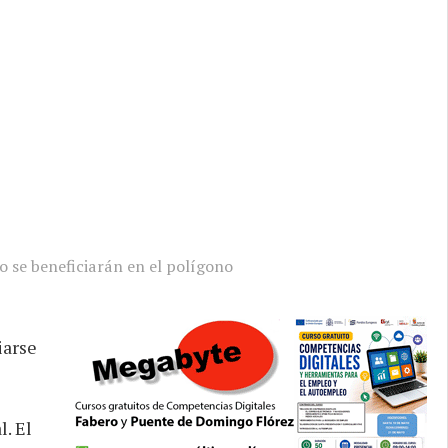
o se beneficiarán en el polígono
iarse
. El