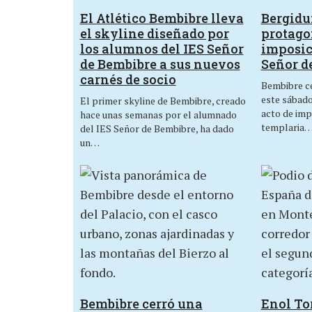
El Atlético Bembibre lleva
Bergid
el skyline diseñado por
protagon
los alumnos del IES Señor
imposic
de Bembibre a sus nuevos
Señor d
carnés de socio
Bembibre ce
este sábado,
El primer skyline de Bembibre, creado
acto de imp
hace unas semanas por el alumnado
templaria
del IES Señor de Bembibre, ha dado
un…
Bembibre cerró una
Enol Tor