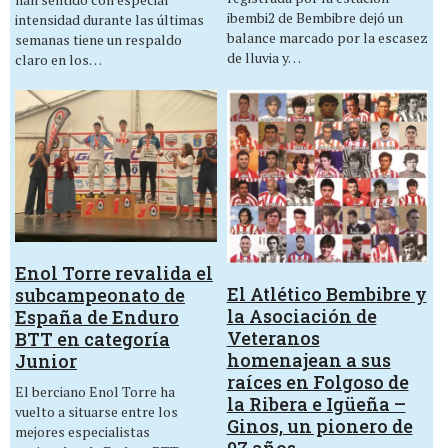
ibembi2 de Bembibre dejó un
intensidad durante las últimas
balance marcado por la escasez
semanas tiene un respaldo
de lluvia y…
claro en los…
Enol Torre revalida el
El Atlético Bembibre y
subcampeonato de
la Asociación de
España de Enduro
Veteranos
BTT en categoría
homenajean a sus
Junior
raíces en Folgoso de
El berciano Enol Torre ha
la Ribera e Igüeña –
vuelto a situarse entre los
Ginos, un pionero de
mejores especialistas
97 años