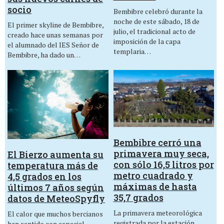
socio
Bembibre celebró durante la
noche de este sábado, 18 de
El primer skyline de Bembibre,
julio, el tradicional acto de
creado hace unas semanas por
imposición de la capa
el alumnado del IES Señor de
templaria…
Bembibre, ha dado un…
Bembibre cerró una
primavera muy seca,
El Bierzo aumenta su
con sólo 16,5 litros por
temperatura más de
metro cuadrado y
4,5 grados en los
máximas de hasta
últimos 7 años según
35,7 grados
datos de MeteoSpyfly
La primavera meteorológica
El calor que muchos bercianos
registrada por la estación
han sentido con especial