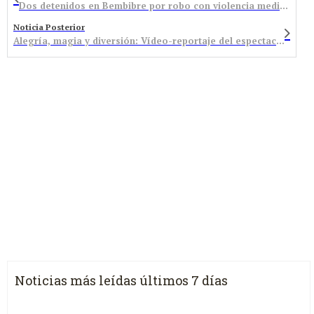
Dos detenidos en Bembibre por robo con violencia mediante el método del tirón
Noticia Posterior
Alegría, magia y diversión: Vídeo-reportaje del espectacular carnaval bembibrense
Noticias más leídas últimos 7 días