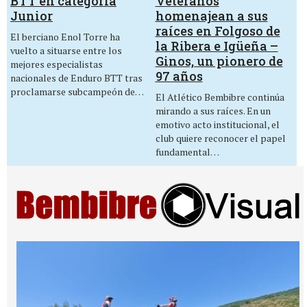
Veteranos
BTT en categoría
homenajean a sus
Junior
raíces en Folgoso de
El berciano Enol Torre ha
la Ribera e Igüeña –
vuelto a situarse entre los
Ginos, un pionero de
mejores especialistas
97 años
nacionales de Enduro BTT tras
proclamarse subcampeón de…
El Atlético Bembibre continúa
mirando a sus raíces. En un
emotivo acto institucional, el
club quiere reconocer el papel
fundamental…