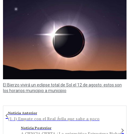
El Bierzo vivirá un eclipse total de Sol el 12 de agosto: estos son
los horarios municipio a municipio
Noticia Anterior
(1-1) Empate con el Real Ávila que sabe a poco
Noticia Posterior
A CIENCIA CIERTA / La enigmática Estructura Richat