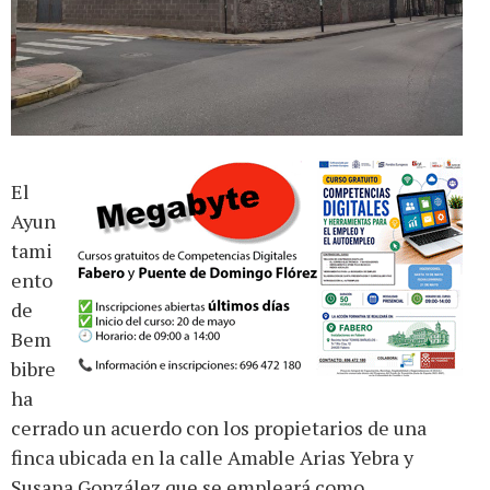
El
Ayun
tami
ento
de
Bem
bibre
ha
cerrado un acuerdo con los propietarios de una
finca ubicada en la calle Amable Arias Yebra y
Susana González que se empleará como