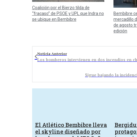
Coalición por el Bierzo tilda de
Bembibre ce
“fracaso” de PSOE y UPL que Indra no
mercadillo 
se ubique en Bembibre
de agosto tr
edición
Noticia Anterior
Los bomberos intervienen en dos incendios en ch
Sigue bajando la incidenc
El Atlético Bembibre lleva
Bergid
el skyline diseñado por
protagon