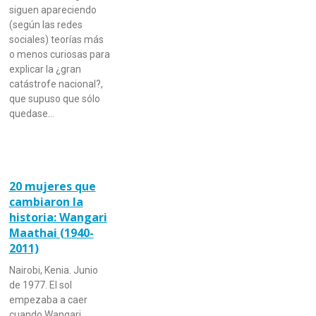
siguen apareciendo
(según las redes
sociales) teorías más
o menos curiosas para
explicar la ¿gran
catástrofe nacional?,
que supuso que sólo
quedase…
20 mujeres que
cambiaron la
historia: Wangari
Maathai (1940-
2011)
Nairobi, Kenia. Junio
de 1977. El sol
empezaba a caer
cuando Wangari