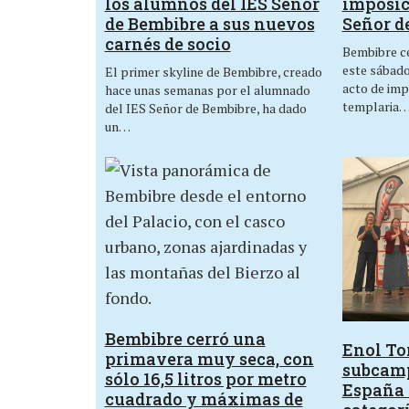
los alumnos del IES Señor
imposic
de Bembibre a sus nuevos
Señor d
carnés de socio
Bembibre ce
este sábado,
El primer skyline de Bembibre, creado
acto de imp
hace unas semanas por el alumnado
templaria
del IES Señor de Bembibre, ha dado
un…
Bembibre cerró una
Enol Tor
primavera muy seca, con
subcam
sólo 16,5 litros por metro
España 
cuadrado y máximas de