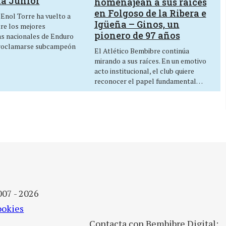
ía Junior
homenajean a sus raíces
en Folgoso de la Ribera e
 Enol Torre ha vuelto a
Igüeña – Ginos, un
tre los mejores
pionero de 97 años
as nacionales de Enduro
roclamarse subcampeón
El Atlético Bembibre continúa
mirando a sus raíces. En un emotivo
acto institucional, el club quiere
reconocer el papel fundamental…
007 - 2026
ookies
Contacta con Bembibre Digital: