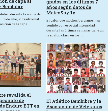
ión de capa al
grados en los últimos 7
e Bembibre
años según datos de
MeteoSpyfly
lebró durante la noche de
 18 de julio, el tradicional
El calor que muchos bercianos han
osición de la capa
sentido con especial intensidad
…
durante las últimas semanas tiene un
respaldo claro en los…
re revalida el
peonato de
El Atlético Bembibre y la
de Enduro BTT en
Asociación de Veteranos