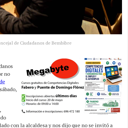
oncejal de Ciudadanos de Bembibre
adanos
or no
 de
sábado,
,
edo
do con la alcaldesa y nos dijo que no se invitó a