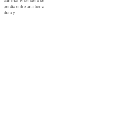
caminar. El sendero se
perdía entre una tierra
dura y…