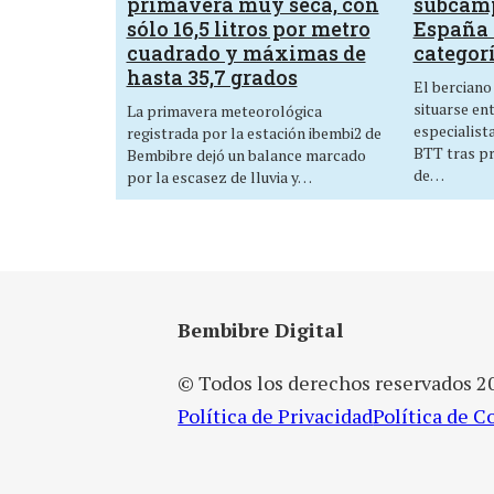
primavera muy seca, con
subcam
sólo 16,5 litros por metro
España 
cuadrado y máximas de
categor
hasta 35,7 grados
El berciano
situarse en
La primavera meteorológica
especialist
registrada por la estación ibembi2 de
BTT tras p
Bembibre dejó un balance marcado
de…
por la escasez de lluvia y…
Bembibre Digital
© Todos los derechos reservados 2
Política de Privacidad
Política de C