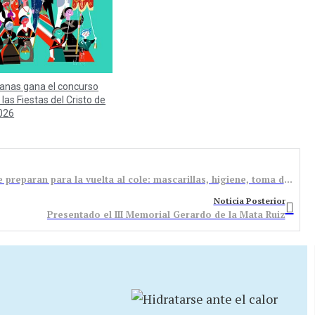
anas gana el concurso
 las Fiestas del Cristo de
026
Los centros de Infantil y Primaria de Bembibre se preparan para la vuelta al cole: mascarillas, higiene, toma de temperatura y organización interna, las principales novedades en los colegios
Noticia Posterior
Presentado el III Memorial Gerardo de la Mata Ruiz