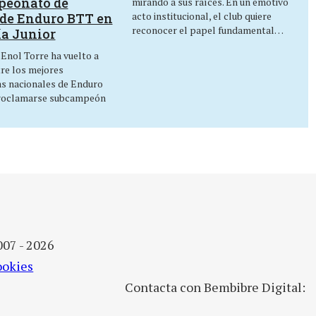
peonato de
mirando a sus raíces. En un emotivo
acto institucional, el club quiere
de Enduro BTT en
reconocer el papel fundamental…
ía Junior
 Enol Torre ha vuelto a
tre los mejores
as nacionales de Enduro
roclamarse subcampeón
007 - 2026
ookies
Contacta con Bembibre Digital: