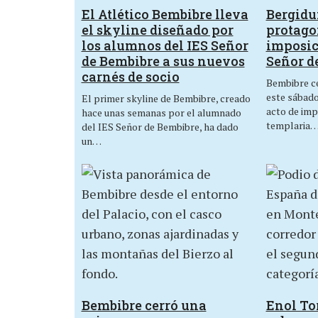
El Atlético Bembibre lleva
Bergid
el skyline diseñado por
protagon
los alumnos del IES Señor
imposic
de Bembibre a sus nuevos
Señor d
carnés de socio
Bembibre ce
este sábado,
El primer skyline de Bembibre, creado
acto de imp
hace unas semanas por el alumnado
templaria
del IES Señor de Bembibre, ha dado
un…
Bembibre cerró una
Enol Tor