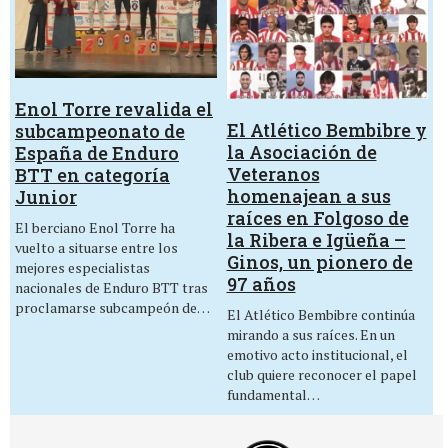
Enol Torre revalida el
El Atlético Bembibre y
subcampeonato de
la Asociación de
España de Enduro
Veteranos
BTT en categoría
homenajean a sus
Junior
raíces en Folgoso de
El berciano Enol Torre ha
la Ribera e Igüeña –
vuelto a situarse entre los
Ginos, un pionero de
mejores especialistas
97 años
nacionales de Enduro BTT tras
proclamarse subcampeón de…
El Atlético Bembibre continúa
mirando a sus raíces. En un
emotivo acto institucional, el
club quiere reconocer el papel
fundamental…