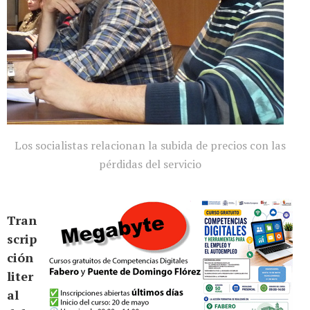
Los socialistas relacionan la subida de precios con las
pérdidas del servicio
Tran
scrip
ción
liter
al