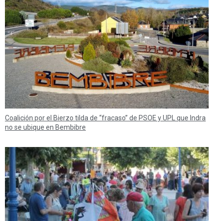
Coalición por el Bierzo tilda de “fracaso” de PSOE y UPL que Indra
no se ubique en Bembibre