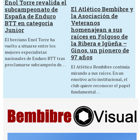
Enol Torre revalida el
El Atlético Bembibre y
subcampeonato de
la Asociación de
España de Enduro
Veteranos
BTT en categoría
homenajean a sus
Junior
raíces en Folgoso de
El berciano Enol Torre ha
la Ribera e Igüeña –
vuelto a situarse entre los
Ginos, un pionero de
mejores especialistas
97 años
nacionales de Enduro BTT tras
proclamarse subcampeón de…
El Atlético Bembibre continúa
mirando a sus raíces. En un
emotivo acto institucional, el
club quiere reconocer el papel
fundamental…