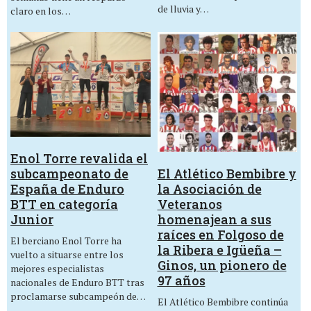
de lluvia y…
claro en los…
Enol Torre revalida el
El Atlético Bembibre y
subcampeonato de
la Asociación de
España de Enduro
Veteranos
BTT en categoría
homenajean a sus
Junior
raíces en Folgoso de
El berciano Enol Torre ha
la Ribera e Igüeña –
vuelto a situarse entre los
Ginos, un pionero de
mejores especialistas
97 años
nacionales de Enduro BTT tras
proclamarse subcampeón de…
El Atlético Bembibre continúa