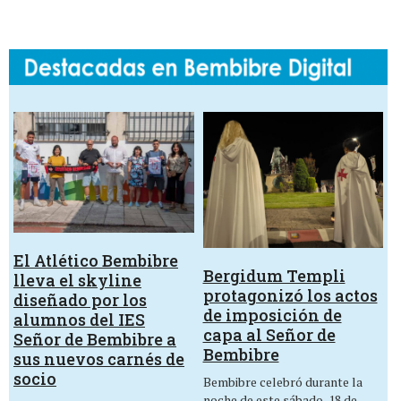
El Atlético Bembibre
Bergidum Templi
lleva el skyline
protagonizó los actos
diseñado por los
de imposición de
alumnos del IES
capa al Señor de
Señor de Bembibre a
Bembibre
sus nuevos carnés de
socio
Bembibre celebró durante la
noche de este sábado, 18 de