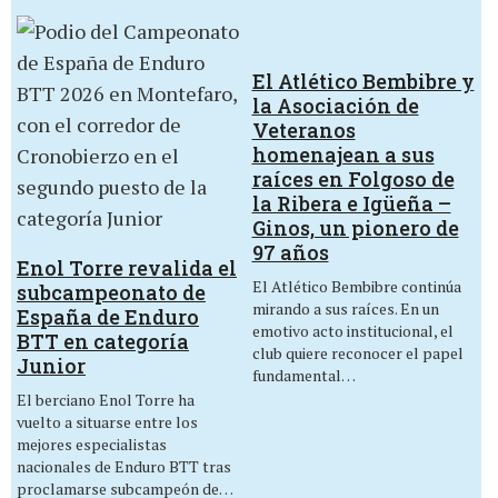
El Atlético Bembibre y
la Asociación de
Veteranos
homenajean a sus
raíces en Folgoso de
la Ribera e Igüeña –
Ginos, un pionero de
97 años
Enol Torre revalida el
El Atlético Bembibre continúa
subcampeonato de
mirando a sus raíces. En un
España de Enduro
emotivo acto institucional, el
BTT en categoría
club quiere reconocer el papel
Junior
fundamental…
El berciano Enol Torre ha
vuelto a situarse entre los
mejores especialistas
nacionales de Enduro BTT tras
proclamarse subcampeón de…