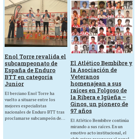
Enol Torre revalida el
El Atlético Bembibre y
subcampeonato de
la Asociación de
España de Enduro
Veteranos
BTT en categoría
homenajean a sus
Junior
raíces en Folgoso de
El berciano Enol Torre ha
la Ribera e Igüeña –
vuelto a situarse entre los
Ginos, un pionero de
mejores especialistas
97 años
nacionales de Enduro BTT tras
proclamarse subcampeón de…
El Atlético Bembibre continúa
mirando a sus raíces. En un
emotivo acto institucional, el
club quiere reconocer el papel