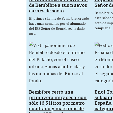
de Bembibre a sus nuevos
Señor d
carnés de socio
Bembibre ce
este sábado,
El primer skyline de Bembibre, creado
acto de imp
hace unas semanas por el alumnado
templaria
del IES Señor de Bembibre, ha dado
un…
Bembibre cerró una
Enol Tor
primavera muy seca, con
subcam
sólo 16,5 litros por metro
España 
cuadrado y máximas de
categor