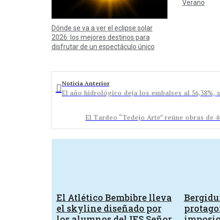
Verano
Dónde se va a ver el eclipse solar
2026: los mejores destinos para
disfrutar de un espectáculo único
Noticia Anterior
El año hidrológico deja los embalses al 56,38%,
El Tardeo “Tedejo Arte” reúne obras de 4
El Atlético Bembibre lleva
Bergid
el skyline diseñado por
protagon
los alumnos del IES Señor
imposic