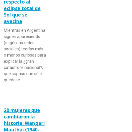
respecto al
eclipse total de
Sol que se
avecina
Mientras en Argentina
siguen apareciendo
(según las redes
sociales) teorías más
o menos curiosas para
explicar la ¿gran
catástrofe nacional?,
que supuso que sólo
quedase…
20 mujeres que
cambiaron la
historia: Wangari
Maathai (1940-