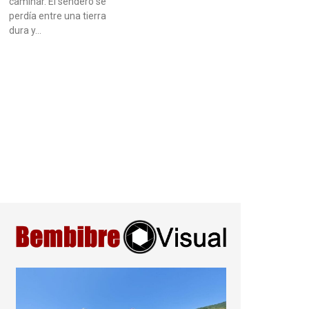
caminar. El sendero se
perdía entre una tierra
dura y…