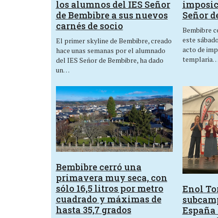
los alumnos del IES Señor
imposic
de Bembibre a sus nuevos
Señor d
carnés de socio
Bembibre ce
este sábado,
El primer skyline de Bembibre, creado
acto de imp
hace unas semanas por el alumnado
templaria
del IES Señor de Bembibre, ha dado
un…
Bembibre cerró una
primavera muy seca, con
sólo 16,5 litros por metro
Enol Tor
cuadrado y máximas de
subcam
hasta 35,7 grados
España 