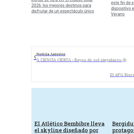
este fin de
2026: los mejores destinos para
dispositivo 
disfrutar de un espectáculo único
Verano
Noticia Anterior
A CIENCIA CIERTA / Rayos de sol singulares (I)
El APG Bier
El Atlético Bembibre lleva
Bergid
el skyline diseñado por
protagon