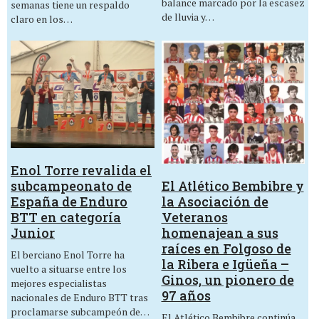
balance marcado por la escasez
semanas tiene un respaldo
de lluvia y…
claro en los…
Enol Torre revalida el
El Atlético Bembibre y
subcampeonato de
la Asociación de
España de Enduro
Veteranos
BTT en categoría
homenajean a sus
Junior
raíces en Folgoso de
El berciano Enol Torre ha
la Ribera e Igüeña –
vuelto a situarse entre los
Ginos, un pionero de
mejores especialistas
97 años
nacionales de Enduro BTT tras
proclamarse subcampeón de…
El Atlético Bembibre continúa