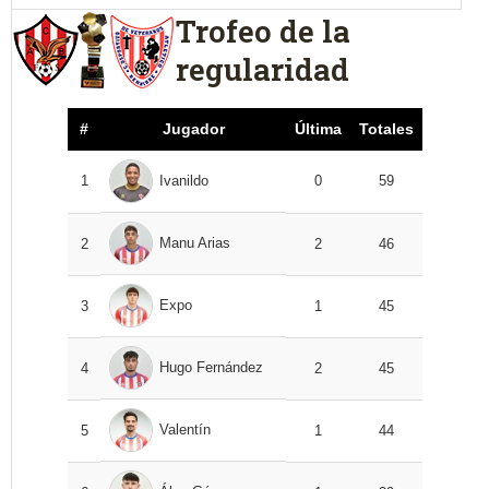
Trofeo de la
regularidad
#
Jugador
Última
Totales
1
Ivanildo
0
59
Manu Arias
2
2
46
Expo
3
1
45
Hugo Fernández
4
2
45
Valentín
5
1
44