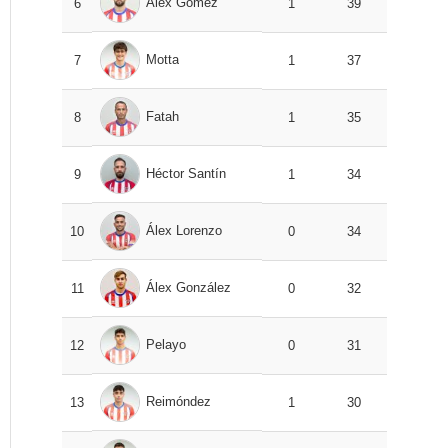
Álex Gómez
6
1
39
Motta
7
1
37
Fatah
8
1
35
Héctor Santín
9
1
34
Álex Lorenzo
10
0
34
Álex González
11
0
32
Pelayo
12
0
31
Reimóndez
13
1
30