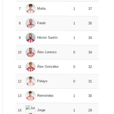
Motta
7
1
37
Fatah
8
1
35
Héctor Santín
9
1
34
Álex Lorenzo
10
0
34
Álex González
11
0
32
Pelayo
12
0
31
Reimóndez
13
1
30
Jorge
14
1
29